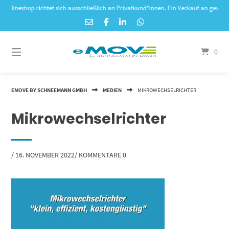
Springe
neshop richtet sich ausschließlich an Privatkund*innen. Ein Verkauf an gewerbliche
zum
Inhalt
0
EMOVE BY SCHNEEMANN GMBH
MEDIEN
MIKROWECHSELRICHTER
Mikrowechselrichter
VON
/
16. NOVEMBER 2022
/
KOMMENTARE 0
WEB440