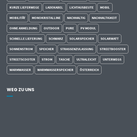
KURZE LIEFERWEGE
LADEKABEL
LICHTAUSBEUTE
MOBIL
MOBILITÄT
MONOKRISTALLINE
NACHHALTIG
NACHHALTIGKEIT
OHNE ANMELDUNG
OUTDOOR
PURE
PV MODUL
SCHNELLE LIEFERUNG
SCHWARZ
SOLARSPEICHER
SOLARWATT
SONNENSTROM
SPEICHER
STRASSENZULASSUNG
STREETBOOSTER
STREETSCOOTER
STROM
TASCHE
ULTRALEICHT
UNTERWEGS
WARMWASSER
WARMWASSERSPEICHER
ÖSTERREICH
WEG ZU UNS