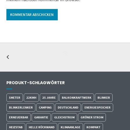
Alternative:
PRODUKT-SCHLAGWÖRTER
5METER
22KMH
25 JAHRE
BALKONKRAFTWERK
BLINKER
BLINKERLENKER
CAMPING
DEUTSCHLAND
ENERGIESPEICHER
ERNEUERBAR
GARANTIE
GLEICHSTROM
GRÜNER STROM
HEIZSTAB
HELLE RÜCKWAND
KLIMAANLAGE
KOMPAKT