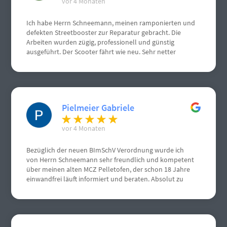
vor 4 Monaten
Ich habe Herrn Schneemann, meinen ramponierten und
defekten Streetbooster zur Reparatur gebracht. Die
Arbeiten wurden zügig, professionell und günstig
ausgeführt. Der Scooter fährt wie neu. Sehr netter
Kontakt.
Pielmeier Gabriele
vor 4 Monaten
Bezüglich der neuen BImSchV Verordnung wurde ich
von Herrn Schneemann sehr freundlich und kompetent
über meinen alten MCZ Pelletofen, der schon 18 Jahre
einwandfrei läuft informiert und beraten. Absolut zu
empfehlen, von mir volle Punktzahl. Nochmals vielen
vielen Dank.