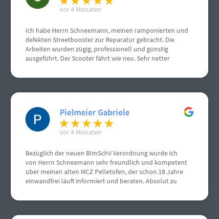
vor 4 Monaten
Ich habe Herrn Schneemann, meinen ramponierten und
defekten Streetbooster zur Reparatur gebracht. Die
Arbeiten wurden zügig, professionell und günstig
ausgeführt. Der Scooter fährt wie neu. Sehr netter
Kontakt.
Pielmeier Gabriele
vor 4 Monaten
Bezüglich der neuen BImSchV Verordnung wurde ich
von Herrn Schneemann sehr freundlich und kompetent
über meinen alten MCZ Pelletofen, der schon 18 Jahre
einwandfrei läuft informiert und beraten. Absolut zu
empfehlen, von mir volle Punktzahl. Nochmals vielen
vielen Dank.