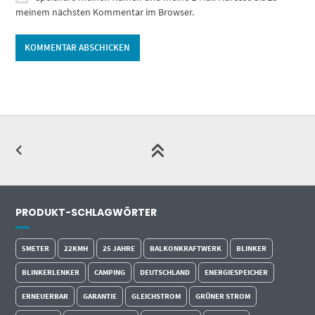
meinem nächsten Kommentar im Browser.
Alternative:
PRODUKT-SCHLAGWÖRTER
5METER
22KMH
25 JAHRE
BALKONKRAFTWERK
BLINKER
BLINKERLENKER
CAMPING
DEUTSCHLAND
ENERGIESPEICHER
ERNEUERBAR
GARANTIE
GLEICHSTROM
GRÜNER STROM