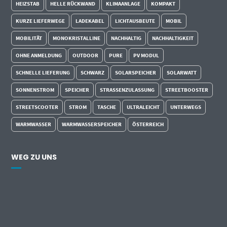
HEIZSTAB
HELLE RÜCKWAND
KLIMAANLAGE
KOMPAKT
KURZE LIEFERWEGE
LADEKABEL
LICHTAUSBEUTE
MOBIL
MOBILITÄT
MONOKRISTALLINE
NACHHALTIG
NACHHALTIGKEIT
OHNE ANMELDUNG
OUTDOOR
PURE
PV MODUL
SCHNELLE LIEFERUNG
SCHWARZ
SOLARSPEICHER
SOLARWATT
SONNENSTROM
SPEICHER
STRASSENZULASSUNG
STREETBOOSTER
STREETSCOOTER
STROM
TASCHE
ULTRALEICHT
UNTERWEGS
WARMWASSER
WARMWASSERSPEICHER
ÖSTERREICH
WEG ZU UNS