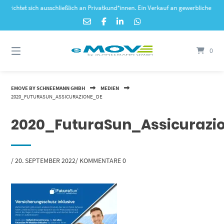
Springe
tet sich ausschließlich an Privatkund*innen. Ein Verkauf an gewerbliche Kunden ist
zum
Inhalt
0
EMOVE BY SCHNEEMANN GMBH
MEDIEN
2020_FUTURASUN_ASSICURAZIONE_DE
2020_FuturaSun_Assicurazi
VON
/
20. SEPTEMBER 2022
/
KOMMENTARE 0
WEB440