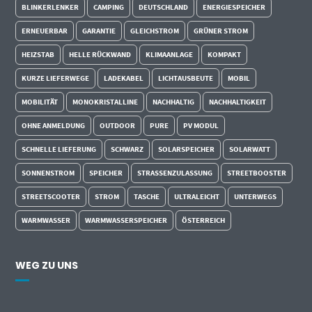
BLINKERLENKER
CAMPING
DEUTSCHLAND
ENERGIESPEICHER
ERNEUERBAR
GARANTIE
GLEICHSTROM
GRÜNER STROM
HEIZSTAB
HELLE RÜCKWAND
KLIMAANLAGE
KOMPAKT
KURZE LIEFERWEGE
LADEKABEL
LICHTAUSBEUTE
MOBIL
MOBILITÄT
MONOKRISTALLINE
NACHHALTIG
NACHHALTIGKEIT
OHNE ANMELDUNG
OUTDOOR
PURE
PV MODUL
SCHNELLE LIEFERUNG
SCHWARZ
SOLARSPEICHER
SOLARWATT
SONNENSTROM
SPEICHER
STRASSENZULASSUNG
STREETBOOSTER
STREETSCOOTER
STROM
TASCHE
ULTRALEICHT
UNTERWEGS
WARMWASSER
WARMWASSERSPEICHER
ÖSTERREICH
WEG ZU UNS