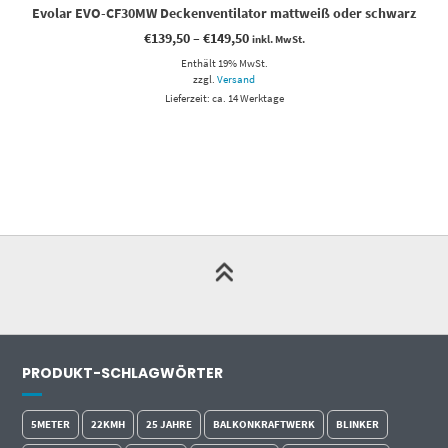
Evolar EVO-CF30MW Deckenventilator mattweiß oder schwarz
Preisspanne:
€
139,50
–
€
149,50
inkl. MwSt.
€139,50
Enthält 19% MwSt.
bis
€149,50
zzgl.
Versand
Lieferzeit: ca. 14 Werktage
PRODUKT-SCHLAGWÖRTER
5METER
22KMH
25 JAHRE
BALKONKRAFTWERK
BLINKER