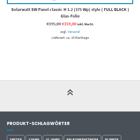
Solarwatt SW Panel classic H 1.2 (375 Wp) style ( FULL BLACK )
Glas-Folie
Ursprünglicher
Aktueller
€
195,00
€
159,00
inkl. MwSt.
Preis
Preis
zzgl.
war:
Versand
ist:
€195,00
€159,00.
Lieferzeit: ca. 10 Werktage
PRODUKT-SCHLAGWÖRTER
5METER
22KMH
25 JAHRE
BALKONKRAFTWERK
BLINKER