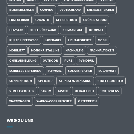
BLINKERLENKER
CAMPING
DEUTSCHLAND
ENERGIESPEICHER
ERNEUERBAR
GARANTIE
GLEICHSTROM
GRÜNER STROM
HEIZSTAB
HELLE RÜCKWAND
KLIMAANLAGE
KOMPAKT
KURZE LIEFERWEGE
LADEKABEL
LICHTAUSBEUTE
MOBIL
MOBILITÄT
MONOKRISTALLINE
NACHHALTIG
NACHHALTIGKEIT
OHNE ANMELDUNG
OUTDOOR
PURE
PV MODUL
SCHNELLE LIEFERUNG
SCHWARZ
SOLARSPEICHER
SOLARWATT
SONNENSTROM
SPEICHER
STRASSENZULASSUNG
STREETBOOSTER
STREETSCOOTER
STROM
TASCHE
ULTRALEICHT
UNTERWEGS
WARMWASSER
WARMWASSERSPEICHER
ÖSTERREICH
WEG ZU UNS