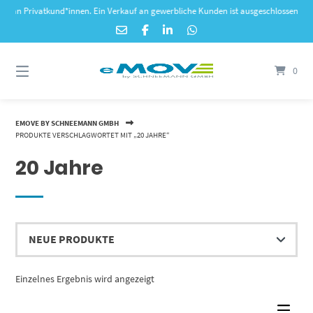
Springe
n Privatkund*innen. Ein Verkauf an gewerbliche Kunden ist ausgeschlossen. Sämtlich
zum
Inhalt
0
EMOVE BY SCHNEEMANN GMBH
PRODUKTE VERSCHLAGWORTET MIT „20 JAHRE“
20 Jahre
Einzelnes Ergebnis wird angezeigt