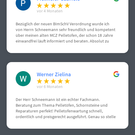
vor 4 Monaten
Bezüglich der neuen BImSchV Verordnung wurde ich
von Herrn Schneemann sehr freundlich und kompetent
über meinen alten MCZ Pelletofen, der schon 18 Jahre
einwandfrei läuft informiert und beraten. Absolut zu
empfehlen, von mir volle Punktzahl. Nochmals vielen
vielen Dank.
Werner Zielina
vor 6 Monaten
Der Herr Schneemann ist ein echter Fachmann.
Beratung zum Thema Pelletöfen, Schornsteine und
Reparaturen perfekt! Pelletofenwartung schnell,
ordentlich und preisgerecht ausgeführt. Genau so stelle
ich mir einen Handwerksbetrieb vor.