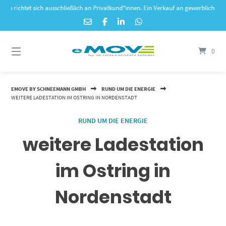
Springe
htet sich ausschließlich an Privatkund*innen. Ein Verkauf an gewerbliche Kunden is
zum
Inhalt
0
EMOVE BY SCHNEEMANN GMBH
RUND UM DIE ENERGIE
WEITERE LADESTATION IM OSTRING IN NORDENSTADT
RUND UM DIE ENERGIE
weitere Ladestation
im Ostring in
Nordenstadt