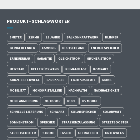
PRODUKT-SCHLAGWÖRTER
5METER
22KMH
25 JAHRE
BALKONKRAFTWERK
BLINKER
BLINKERLENKER
CAMPING
DEUTSCHLAND
ENERGIESPEICHER
ERNEUERBAR
GARANTIE
GLEICHSTROM
GRÜNER STROM
HEIZSTAB
HELLE RÜCKWAND
KLIMAANLAGE
KOMPAKT
KURZE LIEFERWEGE
LADEKABEL
LICHTAUSBEUTE
MOBIL
MOBILITÄT
MONOKRISTALLINE
NACHHALTIG
NACHHALTIGKEIT
OHNE ANMELDUNG
OUTDOOR
PURE
PV MODUL
SCHNELLE LIEFERUNG
SCHWARZ
SOLARSPEICHER
SOLARWATT
SONNENSTROM
SPEICHER
STRASSENZULASSUNG
STREETBOOSTER
STREETSCOOTER
STROM
TASCHE
ULTRALEICHT
UNTERWEGS