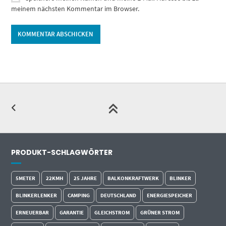
meinem nächsten Kommentar im Browser.
Alternative:
PRODUKT-SCHLAGWÖRTER
5METER
22KMH
25 JAHRE
BALKONKRAFTWERK
BLINKER
BLINKERLENKER
CAMPING
DEUTSCHLAND
ENERGIESPEICHER
ERNEUERBAR
GARANTIE
GLEICHSTROM
GRÜNER STROM