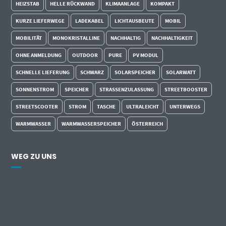
HEIZSTAB
HELLE RÜCKWAND
KLIMAANLAGE
KOMPAKT
KURZE LIEFERWEGE
LADEKABEL
LICHTAUSBEUTE
MOBIL
MOBILITÄT
MONOKRISTALLINE
NACHHALTIG
NACHHALTIGKEIT
OHNE ANMELDUNG
OUTDOOR
PURE
PV MODUL
SCHNELLE LIEFERUNG
SCHWARZ
SOLARSPEICHER
SOLARWATT
SONNENSTROM
SPEICHER
STRASSENZULASSUNG
STREETBOOSTER
STREETSCOOTER
STROM
TASCHE
ULTRALEICHT
UNTERWEGS
WARMWASSER
WARMWASSERSPEICHER
ÖSTERREICH
WEG ZU UNS