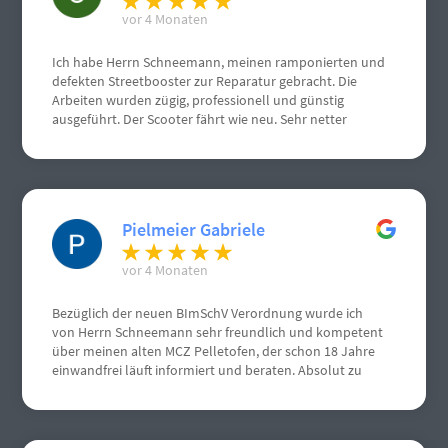
vor 4 Monaten
Ich habe Herrn Schneemann, meinen ramponierten und
defekten Streetbooster zur Reparatur gebracht. Die
Arbeiten wurden zügig, professionell und günstig
ausgeführt. Der Scooter fährt wie neu. Sehr netter
Kontakt.
Pielmeier Gabriele
vor 4 Monaten
Bezüglich der neuen BImSchV Verordnung wurde ich
von Herrn Schneemann sehr freundlich und kompetent
über meinen alten MCZ Pelletofen, der schon 18 Jahre
einwandfrei läuft informiert und beraten. Absolut zu
empfehlen, von mir volle Punktzahl. Nochmals vielen
vielen Dank.