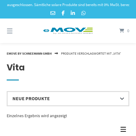
Springe
sgeschlossen. Sämtliche solare Produkte sind bereits mit 0% MwSt. berechnet.
zum
Inhalt
0
EMOVE BY SCHNEEMANN GMBH
PRODUKTE VERSCHLAGWORTET MIT „VITA“
Vita
Einzelnes Ergebnis wird angezeigt