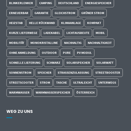
BLINKERLENKER
CAMPING
DEUTSCHLAND
ENERGIESPEICHER
ERNEUERBAR
GARANTIE
GLEICHSTROM
GRÜNER STROM
HEIZSTAB
HELLE RÜCKWAND
KLIMAANLAGE
KOMPAKT
KURZE LIEFERWEGE
LADEKABEL
LICHTAUSBEUTE
MOBIL
MOBILITÄT
MONOKRISTALLINE
NACHHALTIG
NACHHALTIGKEIT
OHNE ANMELDUNG
OUTDOOR
PURE
PV MODUL
SCHNELLE LIEFERUNG
SCHWARZ
SOLARSPEICHER
SOLARWATT
SONNENSTROM
SPEICHER
STRASSENZULASSUNG
STREETBOOSTER
STREETSCOOTER
STROM
TASCHE
ULTRALEICHT
UNTERWEGS
WARMWASSER
WARMWASSERSPEICHER
ÖSTERREICH
WEG ZU UNS