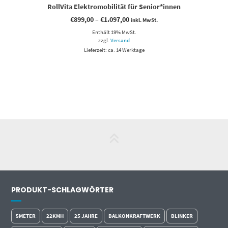
RollVita Elektromobilität für Senior*innen
Preisspanne:
€
899,00
–
€
1.097,00
inkl. MwSt.
€899,00
Enthält 19% MwSt.
bis
€1.097,00
zzgl.
Versand
Lieferzeit: ca. 14 Werktage
PRODUKT-SCHLAGWÖRTER
5METER
22KMH
25 JAHRE
BALKONKRAFTWERK
BLINKER