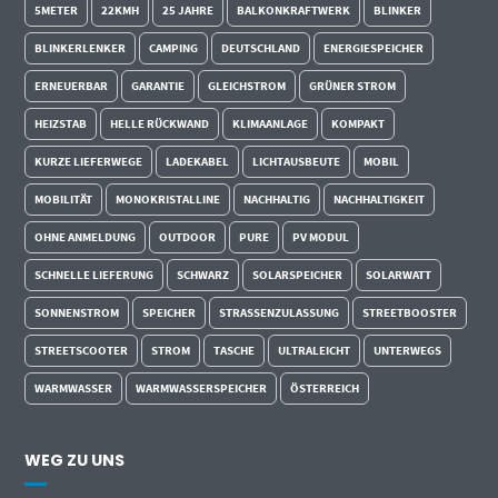
5METER
22KMH
25 JAHRE
BALKONKRAFTWERK
BLINKER
BLINKERLENKER
CAMPING
DEUTSCHLAND
ENERGIESPEICHER
ERNEUERBAR
GARANTIE
GLEICHSTROM
GRÜNER STROM
HEIZSTAB
HELLE RÜCKWAND
KLIMAANLAGE
KOMPAKT
KURZE LIEFERWEGE
LADEKABEL
LICHTAUSBEUTE
MOBIL
MOBILITÄT
MONOKRISTALLINE
NACHHALTIG
NACHHALTIGKEIT
OHNE ANMELDUNG
OUTDOOR
PURE
PV MODUL
SCHNELLE LIEFERUNG
SCHWARZ
SOLARSPEICHER
SOLARWATT
SONNENSTROM
SPEICHER
STRASSENZULASSUNG
STREETBOOSTER
STREETSCOOTER
STROM
TASCHE
ULTRALEICHT
UNTERWEGS
WARMWASSER
WARMWASSERSPEICHER
ÖSTERREICH
WEG ZU UNS