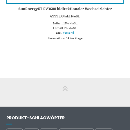
SunEnergyXT EV3600 bidirektionaler Wechselrichter
€
999,00
inkl. MwSt.
Enthält 19% MwSt.
Enthält 0% MwSt.
zzgl.
Versand
Lieferzeit: ca. 14 Werktage
PRODUKT-SCHLAGWÖRTER