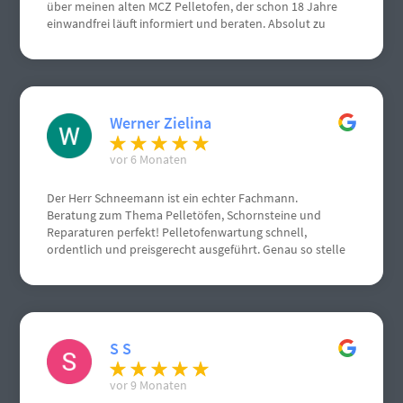
über meinen alten MCZ Pelletofen, der schon 18 Jahre
einwandfrei läuft informiert und beraten. Absolut zu
empfehlen, von mir volle Punktzahl. Nochmals vielen
vielen Dank.
Werner Zielina
vor 6 Monaten
Der Herr Schneemann ist ein echter Fachmann.
Beratung zum Thema Pelletöfen, Schornsteine und
Reparaturen perfekt! Pelletofenwartung schnell,
ordentlich und preisgerecht ausgeführt. Genau so stelle
ich mir einen Handwerksbetrieb vor.
S S
vor 9 Monaten