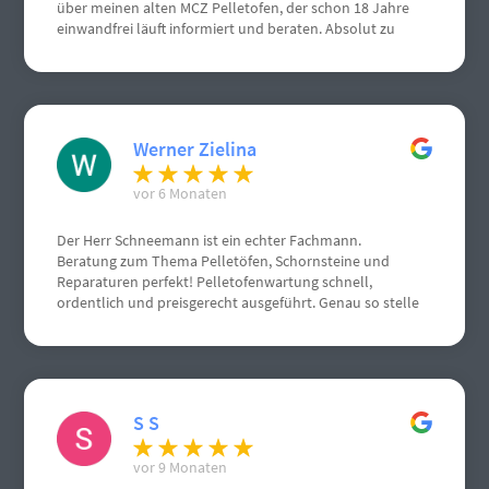
über meinen alten MCZ Pelletofen, der schon 18 Jahre
einwandfrei läuft informiert und beraten. Absolut zu
empfehlen, von mir volle Punktzahl. Nochmals vielen
vielen Dank.
Werner Zielina
vor 6 Monaten
Der Herr Schneemann ist ein echter Fachmann.
Beratung zum Thema Pelletöfen, Schornsteine und
Reparaturen perfekt! Pelletofenwartung schnell,
ordentlich und preisgerecht ausgeführt. Genau so stelle
ich mir einen Handwerksbetrieb vor.
S S
vor 9 Monaten