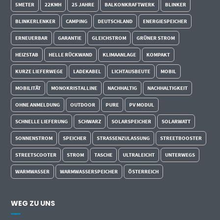
5METER
22KMH
25 JAHRE
BALKONKRAFTWERK
BLINKER
BLINKERLENKER
CAMPING
DEUTSCHLAND
ENERGIESPEICHER
ERNEUERBAR
GARANTIE
GLEICHSTROM
GRÜNER STROM
HEIZSTAB
HELLE RÜCKWAND
KLIMAANLAGE
KOMPAKT
KURZE LIEFERWEGE
LADEKABEL
LICHTAUSBEUTE
MOBIL
MOBILITÄT
MONOKRISTALLINE
NACHHALTIG
NACHHALTIGKEIT
OHNE ANMELDUNG
OUTDOOR
PURE
PV MODUL
SCHNELLE LIEFERUNG
SCHWARZ
SOLARSPEICHER
SOLARWATT
SONNENSTROM
SPEICHER
STRASSENZULASSUNG
STREETBOOSTER
STREETSCOOTER
STROM
TASCHE
ULTRALEICHT
UNTERWEGS
WARMWASSER
WARMWASSERSPEICHER
ÖSTERREICH
WEG ZU UNS