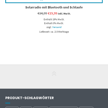
Solarradio mit Bluetooth und Schlaufe
Ursprünglicher
Aktueller
€
24,99
€
19,99
inkl. MwSt.
Preis
Preis
Enthält 19% MwSt.
war:
ist:
€24,99
€19,99.
Enthält 0% MwSt.
zzgl.
Versand
Lieferzeit: ca. 2-3 Werktage
PRODUKT-SCHLAGWÖRTER