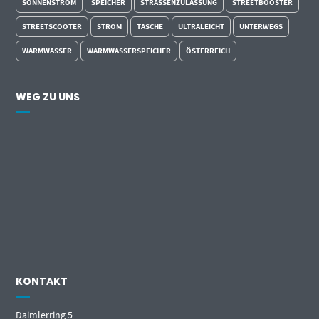
SONNENSTROM
SPEICHER
STRASSENZULASSUNG
STREETBOOSTER
STREETSCOOTER
STROM
TASCHE
ULTRALEICHT
UNTERWEGS
WARMWASSER
WARMWASSERSPEICHER
ÖSTERREICH
WEG ZU UNS
KONTAKT
Daimlerring 5