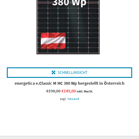
SCHNELLANSICHT
energetica e.Classic M HC 380 Wp hergestellt in Österreich
Ursprünglicher
Aktueller
€
198,00
€
149,00
inkl. MwSt.
Preis
Preis
zzgl.
war:
Versand
ist:
€198,00
€149,00.