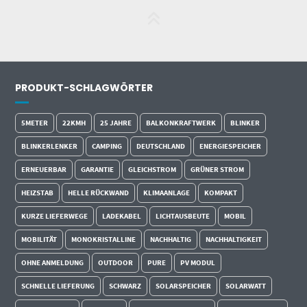
PRODUKT-SCHLAGWÖRTER
5METER
22KMH
25 JAHRE
BALKONKRAFTWERK
BLINKER
BLINKERLENKER
CAMPING
DEUTSCHLAND
ENERGIESPEICHER
ERNEUERBAR
GARANTIE
GLEICHSTROM
GRÜNER STROM
HEIZSTAB
HELLE RÜCKWAND
KLIMAANLAGE
KOMPAKT
KURZE LIEFERWEGE
LADEKABEL
LICHTAUSBEUTE
MOBIL
MOBILITÄT
MONOKRISTALLINE
NACHHALTIG
NACHHALTIGKEIT
OHNE ANMELDUNG
OUTDOOR
PURE
PV MODUL
SCHNELLE LIEFERUNG
SCHWARZ
SOLARSPEICHER
SOLARWATT