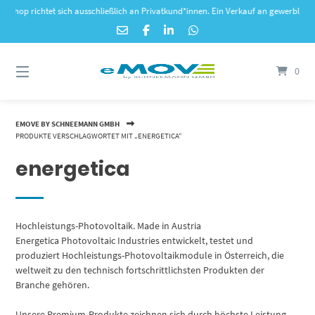
Springe
 richtet sich ausschließlich an Privatkund*innen. Ein Verkauf an gewerbliche Kunde
zum
Inhalt
0
EMOVE BY SCHNEEMANN GMBH
PRODUKTE VERSCHLAGWORTET MIT „ENERGETICA“
energetica
Hochleistungs-Photovoltaik. Made in Austria
Energetica Photovoltaic Industries entwickelt, testet und
produziert Hochleistungs-Photovoltaikmodule in Österreich, die
weltweit zu den technisch fortschrittlichsten Produkten der
Branche gehören.
Unsere Premium-Produkte zeichnen sich durch höchste Leistung,