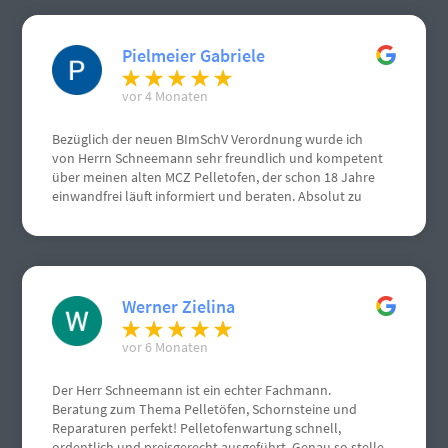
Pielmeier Gabriele
vor 4 Monaten
Bezüglich der neuen BImSchV Verordnung wurde ich
von Herrn Schneemann sehr freundlich und kompetent
über meinen alten MCZ Pelletofen, der schon 18 Jahre
einwandfrei läuft informiert und beraten. Absolut zu
empfehlen, von mir volle Punktzahl. Nochmals vielen
vielen Dank.
Werner Zielina
vor 6 Monaten
Der Herr Schneemann ist ein echter Fachmann.
Beratung zum Thema Pelletöfen, Schornsteine und
Reparaturen perfekt! Pelletofenwartung schnell,
ordentlich und preisgerecht ausgeführt. Genau so stelle