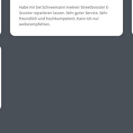
Habe mir bei Schneemann meinen Streetbooster E-
Scooter reparieren lassen. Sehr guter Service. Sehr
freundlich und hochkompetent. Kann ich nur
weiterempfehlen.