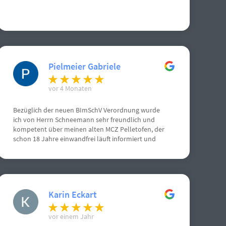
Pielmeier Gabriele
vor 4 Monaten
Bezüglich der neuen BImSchV Verordnung wurde
ich von Herrn Schneemann sehr freundlich und
kompetent über meinen alten MCZ Pelletofen, der
schon 18 Jahre einwandfrei läuft informiert und
beraten. Absolut zu empfehlen, von mir volle
Punktzahl. Nochmals vielen vielen Dank.
Karin Eckart
vor einem Jahr