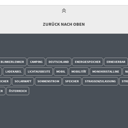
ZURÜCK NACH OBEN
BLINKERLENKER
CAMPING
DEUTSCHLAND
ENERGIESPEICHER
ERNEUERBAR
LADEKABEL
LICHTAUSBEUTE
MOBIL
MOBILITÄT
MONOKRISTALLINE
N
ICHER
SOLARWATT
SONNENSTROM
SPEICHER
STRASSENZULASSUNG
STR
ER
ÖSTERREICH