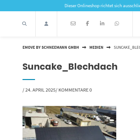
Springe
Dieser Onlineshop richtet sich ausschließlich an 
zum
Inhalt
EMOVE BY SCHNEEMANN GMBH
MEDIEN
SUNCAKE_BLE
Suncake_Blechdach
VON
/
24. APRIL 2025
/
KOMMENTARE 0
WEB440