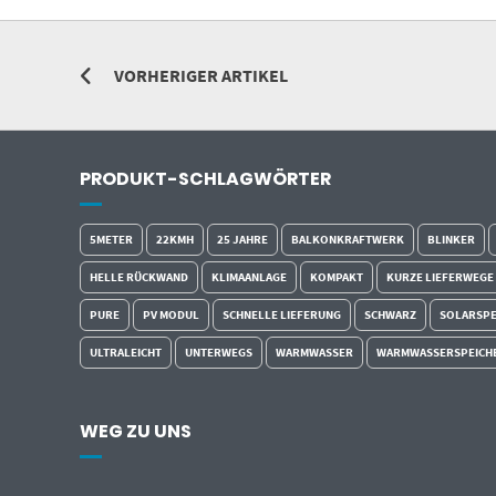
VORHERIGER ARTIKEL
PRODUKT-SCHLAGWÖRTER
5METER
22KMH
25 JAHRE
BALKONKRAFTWERK
BLINKER
HELLE RÜCKWAND
KLIMAANLAGE
KOMPAKT
KURZE LIEFERWEGE
PURE
PV MODUL
SCHNELLE LIEFERUNG
SCHWARZ
SOLARSPE
ULTRALEICHT
UNTERWEGS
WARMWASSER
WARMWASSERSPEICH
WEG ZU UNS