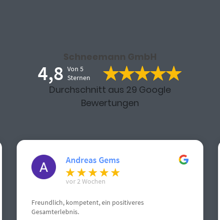
Schneemann GmbH
4,8
Von 5
Sternen
Durchschnitt aus 29 Google
Bewertungen
Andreas Gems
vor 2 Wochen
Freundlich, kompetent, ein positiveres
Gesamterlebnis.