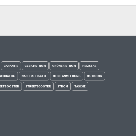
GARANTIE
GLEICHSTROM
GRÜNER STROM
HEIZSTAB
ACHHALTIG
NACHHALTIGKEIT
OHNE ANMELDUNG
OUTDOOR
EETBOOSTER
STREETSCOOTER
STROM
TASCHE