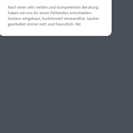
Nach einer sehr netten und kompetenten Beratung
haben wir uns für einen Pelletofen entschieden.
Gestern eingebaut, funktioniert einwandfrei. Sauber
gearbeitet immer nett und freundlich. Wir
empfehlen Herrn Schneemann sehr gerne weiter.
Weiterhin gute Geschäfte. Grüße aus Gau Algesheim