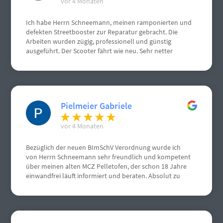
vor 4 Monaten
Ich habe Herrn Schneemann, meinen ramponierten und
defekten Streetbooster zur Reparatur gebracht. Die
Arbeiten wurden zügig, professionell und günstig
ausgeführt. Der Scooter fährt wie neu. Sehr netter
Kontakt.
Pielmeier Gabriele
vor 4 Monaten
Bezüglich der neuen BImSchV Verordnung wurde ich
von Herrn Schneemann sehr freundlich und kompetent
über meinen alten MCZ Pelletofen, der schon 18 Jahre
einwandfrei läuft informiert und beraten. Absolut zu
empfehlen, von mir volle Punktzahl. Nochmals vielen
vielen Dank.