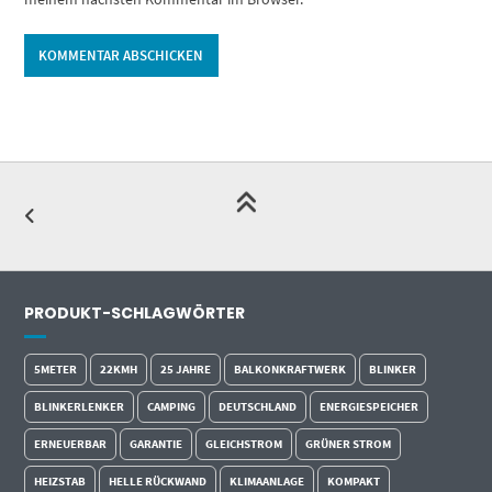
Alternative:
PRODUKT-SCHLAGWÖRTER
5METER
22KMH
25 JAHRE
BALKONKRAFTWERK
BLINKER
BLINKERLENKER
CAMPING
DEUTSCHLAND
ENERGIESPEICHER
ERNEUERBAR
GARANTIE
GLEICHSTROM
GRÜNER STROM
HEIZSTAB
HELLE RÜCKWAND
KLIMAANLAGE
KOMPAKT