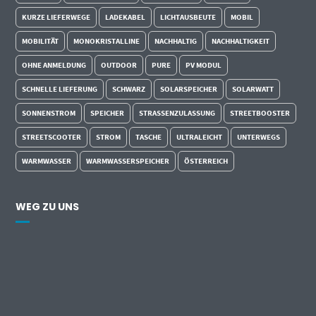
KURZE LIEFERWEGE
LADEKABEL
LICHTAUSBEUTE
MOBIL
MOBILITÄT
MONOKRISTALLINE
NACHHALTIG
NACHHALTIGKEIT
OHNE ANMELDUNG
OUTDOOR
PURE
PV MODUL
SCHNELLE LIEFERUNG
SCHWARZ
SOLARSPEICHER
SOLARWATT
SONNENSTROM
SPEICHER
STRASSENZULASSUNG
STREETBOOSTER
STREETSCOOTER
STROM
TASCHE
ULTRALEICHT
UNTERWEGS
WARMWASSER
WARMWASSERSPEICHER
ÖSTERREICH
WEG ZU UNS