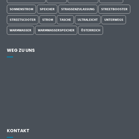
SONNENSTROM
SPEICHER
STRASSENZULASSUNG
STREETBOOSTER
STREETSCOOTER
STROM
TASCHE
ULTRALEICHT
UNTERWEGS
WARMWASSER
WARMWASSERSPEICHER
ÖSTERREICH
WEG ZU UNS
KONTAKT