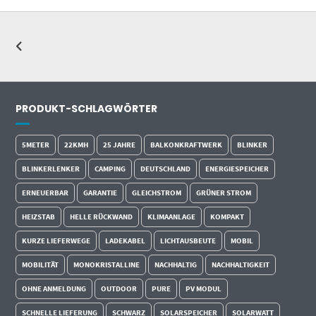
PRODUKT-SCHLAGWÖRTER
5METER
22KMH
25 JAHRE
BALKONKRAFTWERK
BLINKER
BLINKERLENKER
CAMPING
DEUTSCHLAND
ENERGIESPEICHER
ERNEUERBAR
GARANTIE
GLEICHSTROM
GRÜNER STROM
HEIZSTAB
HELLE RÜCKWAND
KLIMAANLAGE
KOMPAKT
KURZE LIEFERWEGE
LADEKABEL
LICHTAUSBEUTE
MOBIL
MOBILITÄT
MONOKRISTALLINE
NACHHALTIG
NACHHALTIGKEIT
OHNE ANMELDUNG
OUTDOOR
PURE
PV MODUL
SCHNELLE LIEFERUNG
SCHWARZ
SOLARSPEICHER
SOLARWATT