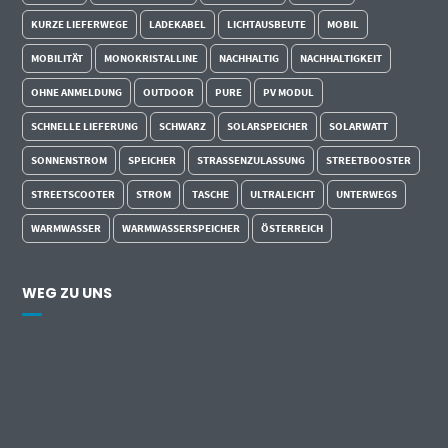
KURZE LIEFERWEGE
LADEKABEL
LICHTAUSBEUTE
MOBIL
MOBILITÄT
MONOKRISTALLINE
NACHHALTIG
NACHHALTIGKEIT
OHNE ANMELDUNG
OUTDOOR
PURE
PV MODUL
SCHNELLE LIEFERUNG
SCHWARZ
SOLARSPEICHER
SOLARWATT
SONNENSTROM
SPEICHER
STRASSENZULASSUNG
STREETBOOSTER
STREETSCOOTER
STROM
TASCHE
ULTRALEICHT
UNTERWEGS
WARMWASSER
WARMWASSERSPEICHER
ÖSTERREICH
WEG ZU UNS