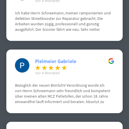
vor 4 Monaten
Ich habe Herrn Schneemann, meinen ramponierten und
defekten Streetbooster zur Reparatur gebracht. Die
Arbeiten wurden zügig, professionell und günstig
ausgeführt. Der Scooter fährt wie neu. Sehr netter
Kontakt.
Pielmeier Gabriele
vor 4 Monaten
Bezüglich der neuen BImSchV Verordnung wurde ich
von Herrn Schneemann sehr freundlich und kompetent
über meinen alten MCZ Pelletofen, der schon 18 Jahre
einwandfrei läuft informiert und beraten. Absolut zu
empfehlen, von mir volle Punktzahl. Nochmals vielen
vielen Dank.