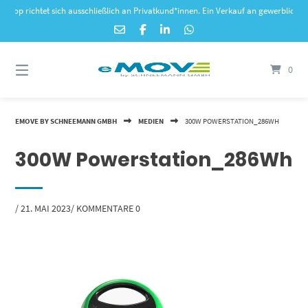
Springe
richtet sich ausschließlich an Privatkund*innen. Ein Verkauf an gewerbliche Kunden
zum
Inhalt
0
EMOVE BY SCHNEEMANN GMBH
MEDIEN
300W POWERSTATION_286WH
300W Powerstation_286Wh
VON
/
21. MAI 2023
/
KOMMENTARE 0
WEB440