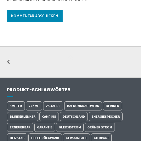
Alternative:
PRODUKT-SCHLAGWÖRTER
5METER
22KMH
25 JAHRE
BALKONKRAFTWERK
BLINKER
BLINKERLENKER
CAMPING
DEUTSCHLAND
ENERGIESPEICHER
ERNEUERBAR
GARANTIE
GLEICHSTROM
GRÜNER STROM
HEIZSTAB
HELLE RÜCKWAND
KLIMAANLAGE
KOMPAKT